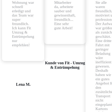
Wohnung war
Mitarbeiter
Sie alle
schnell
da, arbeitete
waren
erledigt und
sauber und
freundlich
das Team war
gewissenhaft,
motiviert 
super
freundlich...
professione
freundlich.
Eine sehr
Der Aufw
Ich kann Fit
gute Arbeit!
war größe
Umzug &
als zunäch
Entrümpelung
geschätzt.
nur
Eine dritte
empfehlen!
Fahrt mit
geringer
Beladung
wäre
ineffizient
Kunde von Fit - Umzug
gewesen.
& Entrümpelung
Deshalb
haben wir
ein gutes
Angebot f
Lena M.
den
zusätzlich
Transport
nicht
eingeplant
Kartons