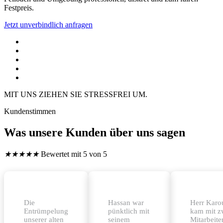
Festpreis.
Jetzt unverbindlich anfragen
MIT UNS ZIEHEN SIE STRESSFREI UM.
Kundenstimmen
Was unsere Kunden über uns sagen
★
★
★
★
★
Bewertet mit 5 von 5
Die
Hassan war
Herr Karo
Entrümpelung
pünktlich mit
kam mit z
unserer alten
seinem
Mitarbeite